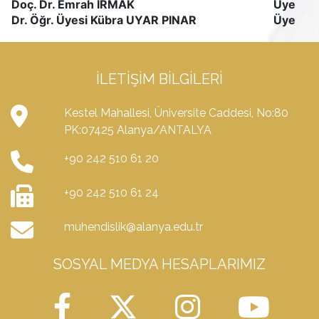
Doç. Dr. Emrah IRMAK
Üye
Dr. Öğr. Üyesi Kübra UYAR PINAR
Üye
İLETIŞIM BILGILERI
Kestel Mahallesi, Üniversite Caddesi, No:80
PK:07425 Alanya/ANTALYA
+90 242 510 61 20
+90 242 510 61 24
muhendislik@alanya.edu.tr
SOSYAL MEDYA HESAPLARIMIZ